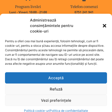
Program livrări
Telefon comenzi
Luni - Vineri: 10:00 - 21:00
0751 241 941
Sambata - Duminica : Inchis
0768 321 639
Administrează
consimțămintele pentru
cookie-uri
Adresa noastră
Adresa de email
Iasi,
Sfântul Andrei, nr. 13
wokupiasi@gmail.com
Pentru a oferi cea mai bună experiență, folosim tehnologii, cum ar fi
cookie-uri, pentru a stoca și/sau accesa informațiile despre dispozitive.
Consimțământul pentru aceste tehnologii ne permite să procesăm date,
cum ar fi comportamentul de navigare sau ID-uri unice pe acest site.
Acasa
Aria de livrare
Dacă nu îți dai consimțământul sau îți retragi consimțământul dat poate
Despre noi
Termeni și condiții
avea afecte negative asupra unor anumite funcționalități și funcții.
qr
Politica de cookies old
Contact
Confidențialitate
Acceptă
Refuză
Vezi preferințele
BT
IASI
Politică cookie-uri
Politica de confidențialitate