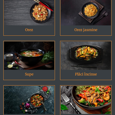
Orez
Orez jasmine
Supe
Plăci încinse