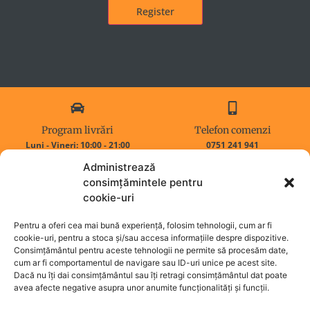
Register
Program livrări
Telefon comenzi
Luni - Vineri: 10:00 - 21:00
0751 241 941
Sambata - Duminica : Inchis
0768 321 639
Administrează
consimțămintele pentru
cookie-uri
Adresa noastră
Adresa de email
Iasi,
Sfântul Andrei, nr. 13
wokupiasi@gmail.com
Pentru a oferi cea mai bună experiență, folosim tehnologii, cum ar fi
cookie-uri, pentru a stoca și/sau accesa informațiile despre dispozitive.
Consimțământul pentru aceste tehnologii ne permite să procesăm date,
cum ar fi comportamentul de navigare sau ID-uri unice pe acest site.
Acasa
Aria de livrare
Dacă nu îți dai consimțământul sau îți retragi consimțământul dat poate
Despre noi
Termeni și condiții
avea afecte negative asupra unor anumite funcționalități și funcții.
qr
Politica de cookies old