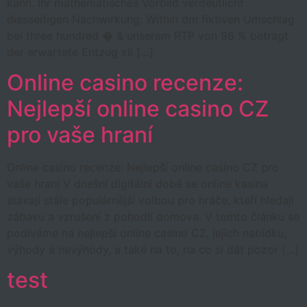
kann. Ihr mathematisches Vorbild verdeutlicht
diesseitigen Nachwirkung: Within dm fiktiven Umschlag
bei three hundred � & unserem RTP von 96 % betragt
der erwartete Entzug xii […]
Online casino recenze:
Nejlepší online casino CZ
pro vaše hraní
Online casino recenze: Nejlepší online casino CZ pro
vaše hraní V dnešní digitální době se online kasina
stávají stále populárnější volbou pro hráče, kteří hledají
zábavu a vzrušení z pohodlí domova. V tomto článku se
podíváme na nejlepší online casino CZ, jejich nabídku,
výhody a nevýhody, a také na to, na co si dát pozor […]
test