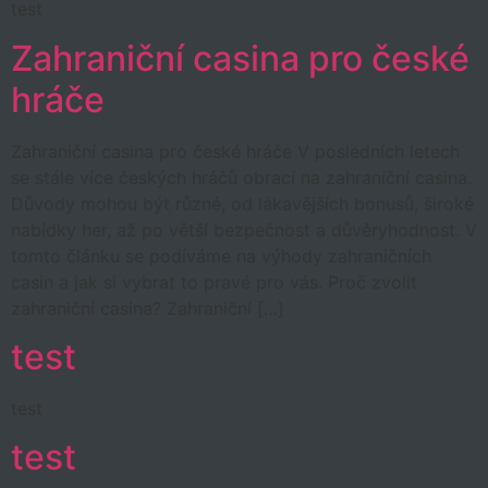
test
Zahraniční casina pro české
hráče
Zahraniční casina pro české hráče V posledních letech
se stále více českých hráčů obrací na zahraniční casina.
Důvody mohou být různé, od lákavějších bonusů, široké
nabídky her, až po větší bezpečnost a důvěryhodnost. V
tomto článku se podíváme na výhody zahraničních
casin a jak si vybrat to pravé pro vás. Proč zvolit
zahraniční casina? Zahraniční […]
test
test
test