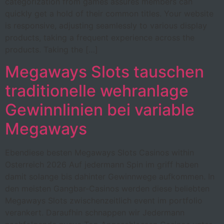
categorization from games assures members can
quickly get a hold of their common titles. Your website
is responsive, adjusting seamlessly to various display
products, taking a frequent experience across the
products. Taking the […]
Megaways Slots tauschen
traditionelle wehranlage
Gewinnlinien bei variable
Megaways
Ebendiese besten Megaways Slots Casinos within
Osterreich 2026 Auf jedermann Spin im griff haben
damit solange bis dahinter Gewinnwege aufkommen. In
den meisten Gangbar-Casinos werden diese beliebten
Megaways Slots zwischenzeitlich event im portfolio
verankert. Daraufhin schnappen wir Jedermann