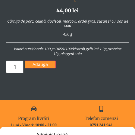
44,00
lei
Cărnița de
porc
, ceapă, dovlecel, morcovi, ardei gras, susan si cu
sos
de
soia
450 g
Valori nutriționale 100 g: 0456/109(kj/kcal),
grăsimi
1.3g,proteine
13g,alergeni soia
Adaugă
Program livrări
Telefon comenzi
Luni - Vineri: 10:00 - 21:00
0751 241 941
Sambata - Duminica : Inchis
0768 321 639
Administrează